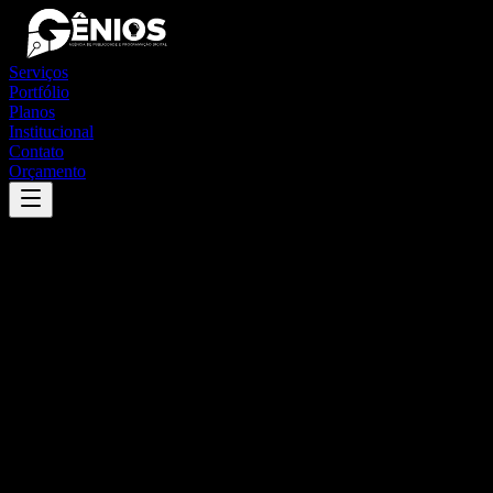
Serviços
Portfólio
Planos
Institucional
Contato
Orçamento
Success
'
carnaubeira da penha
'
App