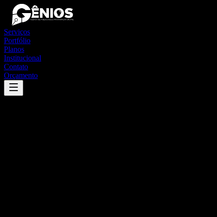
Serviços
Portfólio
Planos
Institucional
Contato
Orçamento
Success
'
castanheira
'
App
{100}