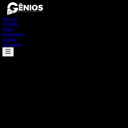
Serviços
Portfólio
Planos
Institucional
Contato
Orçamento
Success
'
caucaia
'
App