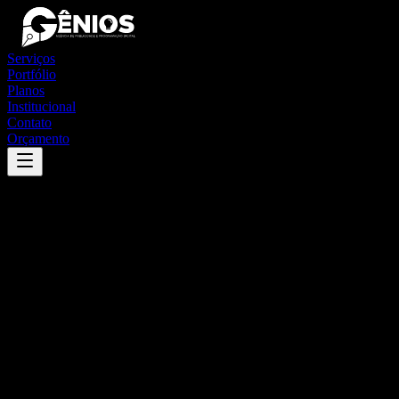
Serviços
Portfólio
Planos
Institucional
Contato
Orçamento
Success
'
centenário
'
App