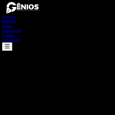
Serviços
Portfólio
Planos
Institucional
Contato
Orçamento
Success
'
cerro branco
'
App