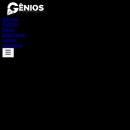
Serviços
Portfólio
Planos
Institucional
Contato
Orçamento
Success
'
chapada gaúcha
'
App