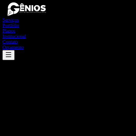
Serviços
Portfólio
Planos
Institucional
Contato
Orçamento
Success
'
chapadão do lageado
'
App