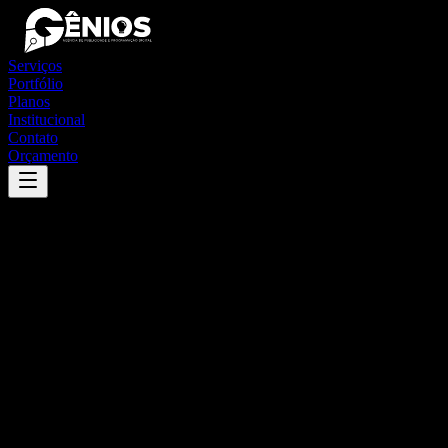
Serviços
Portfólio
Planos
Institucional
Contato
Orçamento
Success
'
chapadinha
'
App