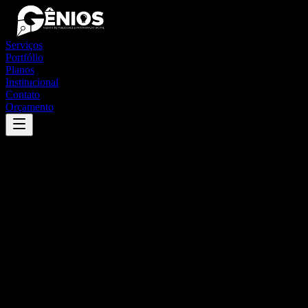
Serviços
Portfólio
Planos
Institucional
Contato
Orçamento
Success
'
chaval
'
App