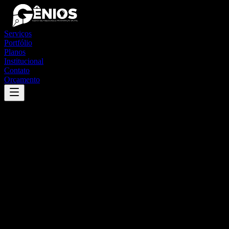
Serviços
Portfólio
Planos
Institucional
Contato
Orçamento
Success
'
conceição de ipanema
'
App