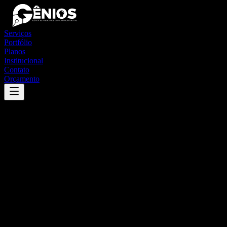
Serviços
Portfólio
Planos
Institucional
Contato
Orçamento
Success
'
conceição do castelo
'
App