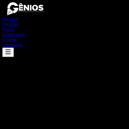
Serviços
Portfólio
Planos
Institucional
Contato
Orçamento
Success
'
conceição do mato dentro
'
App