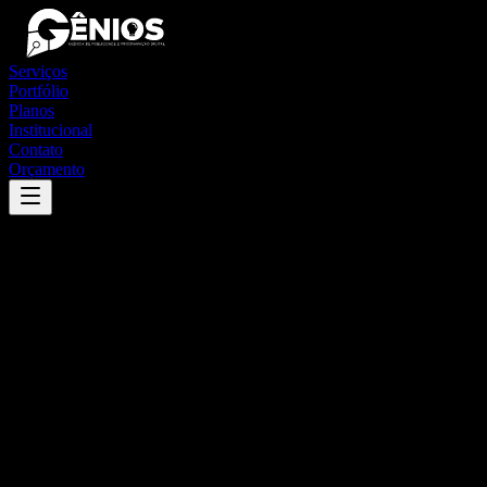
Serviços
Portfólio
Planos
Institucional
Contato
Orçamento
Success
'
coqueiros do sul
'
App