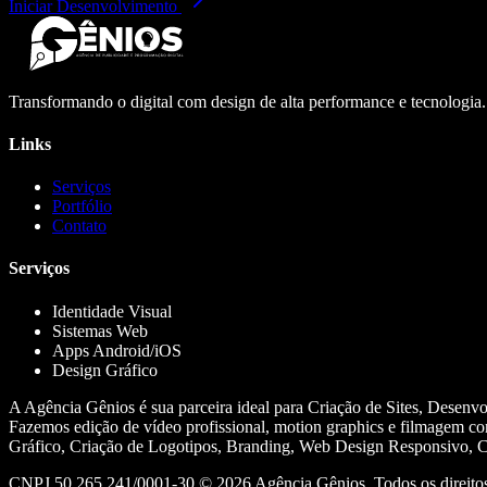
Iniciar Desenvolvimento
Transformando o digital com design de alta performance e tecnologia
Links
Serviços
Portfólio
Contato
Serviços
Identidade Visual
Sistemas Web
Apps Android/iOS
Design Gráfico
A Agência Gênios é sua parceira ideal para Criação de Sites, Desenv
Fazemos edição de vídeo profissional, motion graphics e filmagem co
Gráfico, Criação de Logotipos, Branding, Web Design Responsivo, Cr
CNPJ 50.265.241/0001-30 ©
2026
Agência Gênios. Todos os direitos