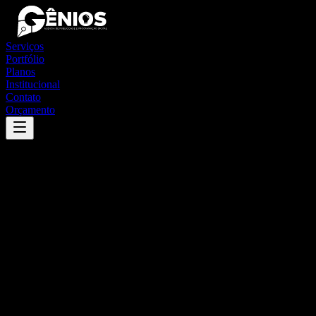
Serviços
Portfólio
Planos
Institucional
Contato
Orçamento
Success
'
coronel freitas
'
App