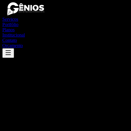
Serviços
Portfólio
Planos
Institucional
Contato
Orçamento
Success
'
córrego do ouro
'
App
{100}