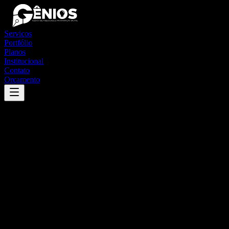
Serviços
Portfólio
Planos
Institucional
Contato
Orçamento
Success
'
corumbá de goiás
'
App