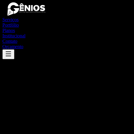
Serviços
Portfólio
Planos
Institucional
Contato
Orçamento
Success
'
cuité
'
App