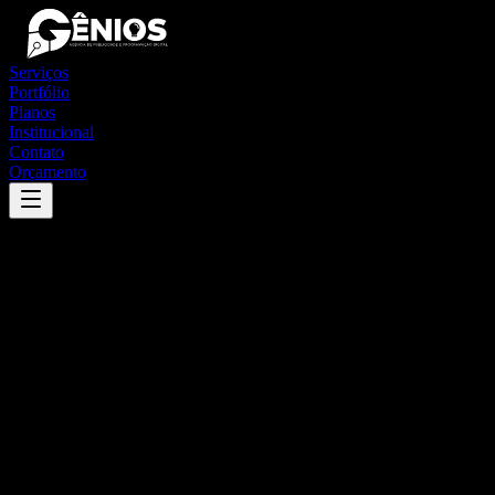
Serviços
Portfólio
Planos
Institucional
Contato
Orçamento
Success
'
cunha porã
'
App