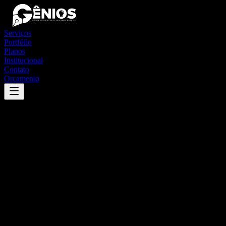
Serviços
Portfólio
Planos
Institucional
Contato
Orçamento
Success
'
cupira
'
App