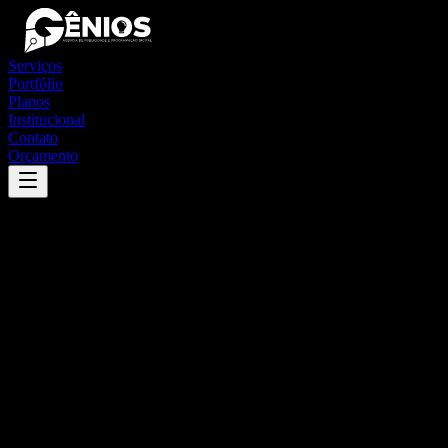
Serviços
Portfólio
Planos
Institucional
Contato
Orçamento
Success
'
curionópolis
'
App