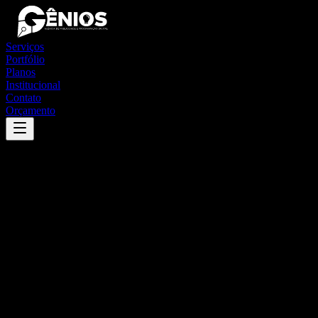
Serviços
Portfólio
Planos
Institucional
Contato
Orçamento
Success
'
damião
'
App