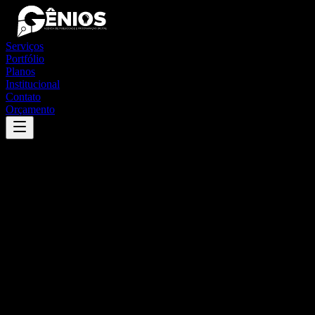
Serviços
Portfólio
Planos
Institucional
Contato
Orçamento
Success
'
divinópolis de goiás
'
App