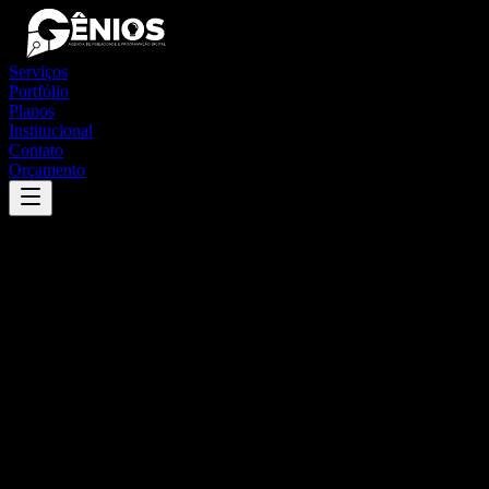
Serviços
Portfólio
Planos
Institucional
Contato
Orçamento
Success
'
divisa nova
'
App