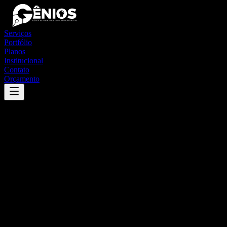
Serviços
Portfólio
Planos
Institucional
Contato
Orçamento
Success
'
dom basílio
'
App