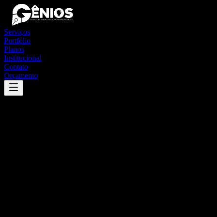
Serviços
Portfólio
Planos
Institucional
Contato
Orçamento
Success
'
douradina
'
App