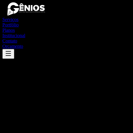
Serviços
Portfólio
Planos
Institucional
Contato
Orçamento
Success
'
echaporã
'
App