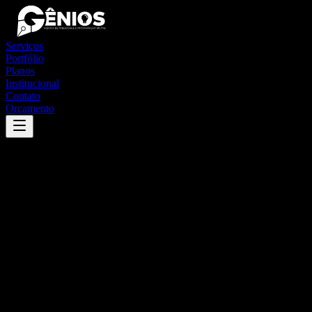
Serviços
Portfólio
Planos
Institucional
Contato
Orçamento
Success
'
eldorado
'
App
{100}