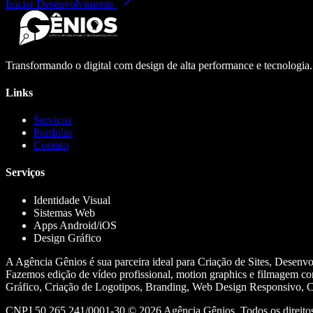
Iniciar Desenvolvimento
Transformando o digital com design de alta performance e tecnologia
Links
Serviços
Portfólio
Contato
Serviços
Identidade Visual
Sistemas Web
Apps Android/iOS
Design Gráfico
A Agência Gênios é sua parceira ideal para Criação de Sites, Desenv
Fazemos edição de vídeo profissional, motion graphics e filmagem co
Gráfico, Criação de Logotipos, Branding, Web Design Responsivo, Cr
CNPJ 50.265.241/0001-30 ©
2026
Agência Gênios. Todos os direitos