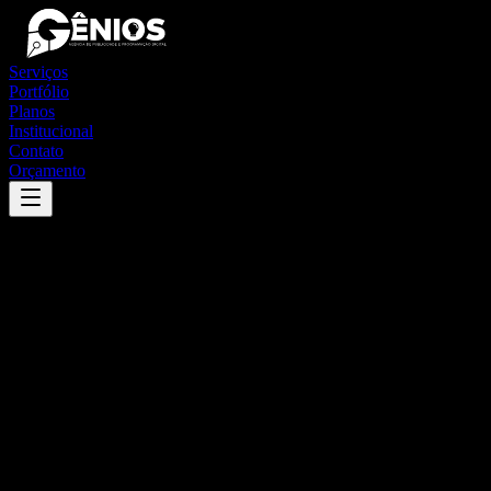
Serviços
Portfólio
Planos
Institucional
Contato
Orçamento
Success
'
embaúba
'
App