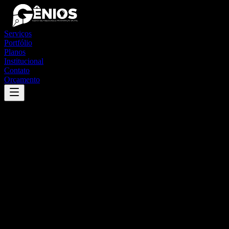
Serviços
Portfólio
Planos
Institucional
Contato
Orçamento
Success
'
ervália
'
App