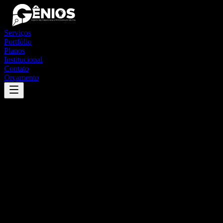
Serviços
Portfólio
Planos
Institucional
Contato
Orçamento
Success
'
esmeralda
'
App