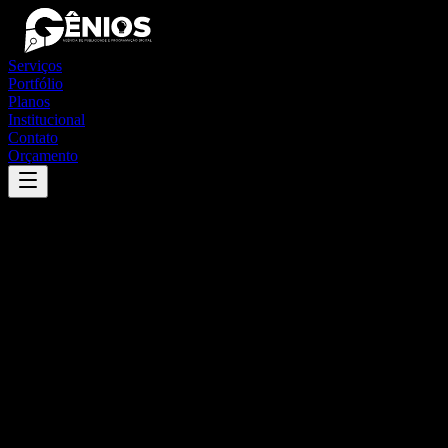
Serviços
Portfólio
Planos
Institucional
Contato
Orçamento
Success
'
estiva gerbi
'
App