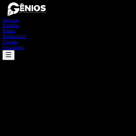
Serviços
Portfólio
Planos
Institucional
Contato
Orçamento
Success
'
estrela de alagoas
'
App
{100}