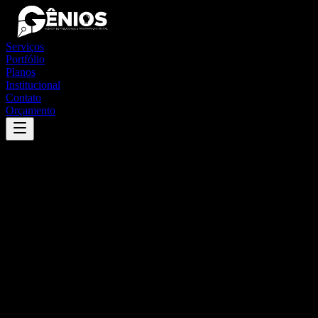
Serviços
Portfólio
Planos
Institucional
Contato
Orçamento
Success
'
eugênio de castro
'
App