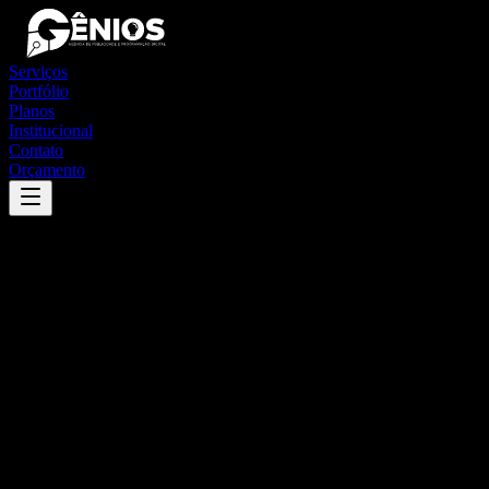
Serviços
Portfólio
Planos
Institucional
Contato
Orçamento
Success
'
ewbank da câmara
'
App