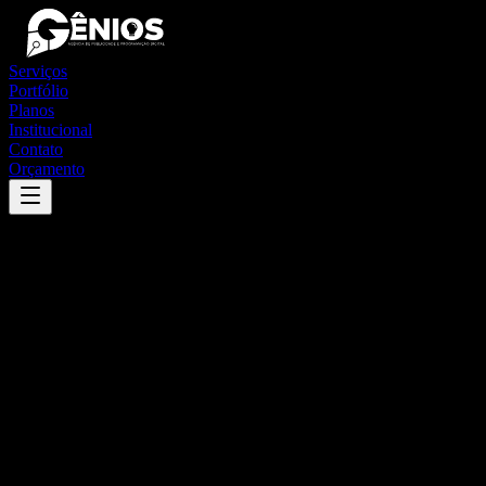
Serviços
Portfólio
Planos
Institucional
Contato
Orçamento
Success
'
extrema
'
App
{100}