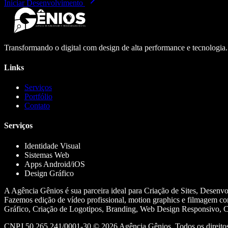
Iniciar Desenvolvimento
Transformando o digital com design de alta performance e tecnologia
Links
Serviços
Portfólio
Contato
Serviços
Identidade Visual
Sistemas Web
Apps Android/iOS
Design Gráfico
A Agência Gênios é sua parceira ideal para Criação de Sites, Desenv
Fazemos edição de vídeo profissional, motion graphics e filmagem co
Gráfico, Criação de Logotipos, Branding, Web Design Responsivo, Cr
CNPJ 50.265.241/0001-30 ©
2026
Agência Gênios. Todos os direitos