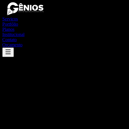
Serviços
Portfólio
Planos
Institucional
Contato
Orçamento
Success
'
feira de santana
'
App