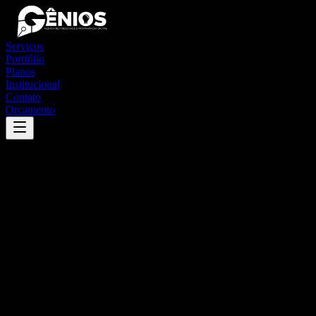
Serviços
Portfólio
Planos
Institucional
Contato
Orçamento
Success
'
fernandes pinheiro
'
App