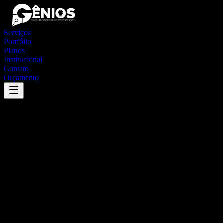
Serviços
Portfólio
Planos
Institucional
Contato
Orçamento
Success
'
floresta do piauí
'
App
{100}