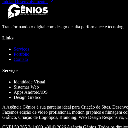
Iniciar Desenvolvimento
Transformando o digital com design de alta performance e tecnologia
Links
Serviços
Portfólio
Contato
Serviços
Identidade Visual
Sistemas Web
Apps Android/iOS
Design Gráfico
A Agência Gênios é sua parceira ideal para Criação de Sites, Desenv
Fazemos edição de vídeo profissional, motion graphics e filmagem co
Gráfico, Criação de Logotipos, Branding, Web Design Responsivo, Cr
CNPJ 50.265.241/0001-30 ©
2026
Agência Gênios. Todos os direitos