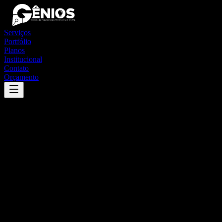
Serviços
Portfólio
Planos
Institucional
Contato
Orçamento
Success
'
fortaleza
'
App
{100}