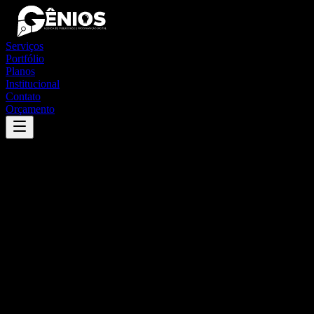
Serviços
Portfólio
Planos
Institucional
Contato
Orçamento
Success
'
francisco dumont
'
App