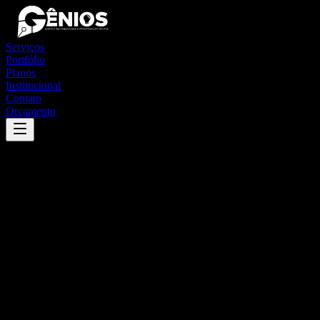
Serviços
Portfólio
Planos
Institucional
Contato
Orçamento
Success
'
frecheirinha
'
App