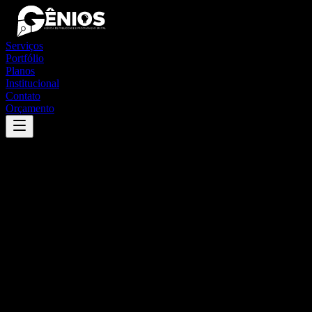
Serviços
Portfólio
Planos
Institucional
Contato
Orçamento
Success
'
frei martinho
'
App
{100}