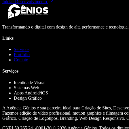
Iniciar Desenvolvimento
Transformando o digital com design de alta performance e tecnologia
Links
Serviços
Portfólio
Contato
Serviços
Identidade Visual
Sistemas Web
Apps Android/iOS
Design Gráfico
A Agência Gênios é sua parceira ideal para Criação de Sites, Desenv
Fazemos edição de vídeo profissional, motion graphics e filmagem co
Gráfico, Criação de Logotipos, Branding, Web Design Responsivo, Cr
CNPJ 50.265.241/0001-30 ©
2026
Agência Gênios. Todos os direitos