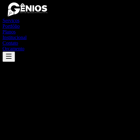
Serviços
Portfólio
Planos
Institucional
Contato
Orçamento
Success
'
frei rogério
'
App