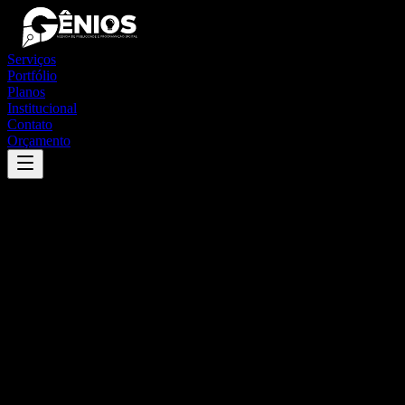
Serviços
Portfólio
Planos
Institucional
Contato
Orçamento
Success
'
fronteiras
'
App
{100}