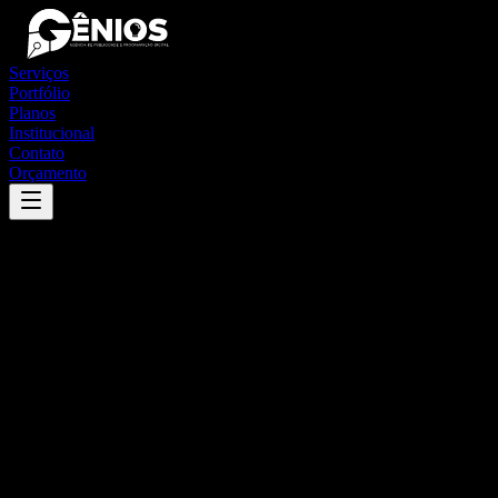
Serviços
Portfólio
Planos
Institucional
Contato
Orçamento
Success
'
garruchos
'
App