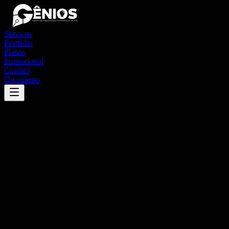
Serviços
Portfólio
Planos
Institucional
Contato
Orçamento
Success
'
glicério
'
App