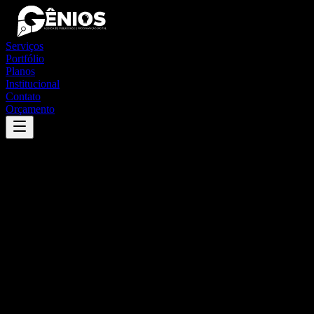
Serviços
Portfólio
Planos
Institucional
Contato
Orçamento
Success
'
glória
'
App
{100}