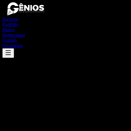
Serviços
Portfólio
Planos
Institucional
Contato
Orçamento
Success
'
governador celso ramos
'
App