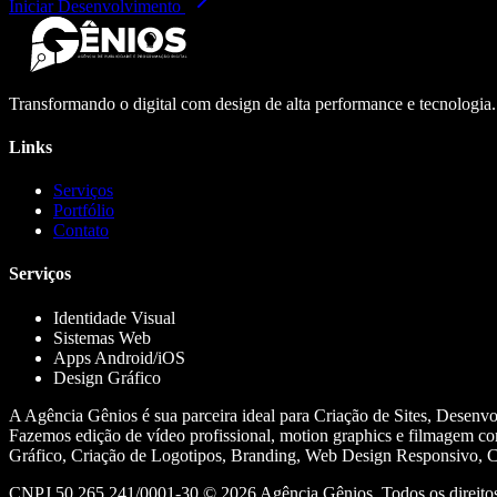
Iniciar Desenvolvimento
Transformando o digital com design de alta performance e tecnologia
Links
Serviços
Portfólio
Contato
Serviços
Identidade Visual
Sistemas Web
Apps Android/iOS
Design Gráfico
A Agência Gênios é sua parceira ideal para Criação de Sites, Desenv
Fazemos edição de vídeo profissional, motion graphics e filmagem co
Gráfico, Criação de Logotipos, Branding, Web Design Responsivo, Cr
CNPJ 50.265.241/0001-30 ©
2026
Agência Gênios. Todos os direitos