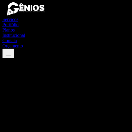
Serviços
Portfólio
Planos
Institucional
Contato
Orçamento
Success
'
grupiara
'
App
{100}